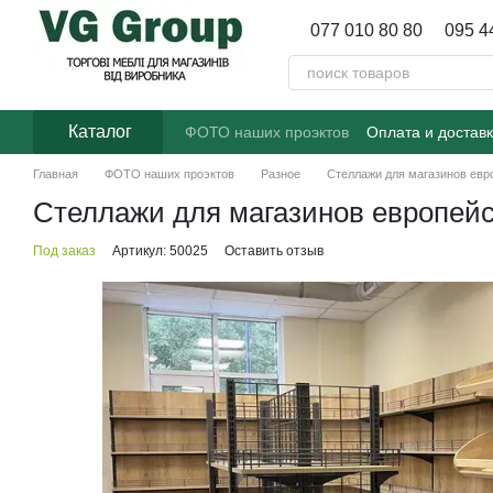
Перейти к основному контенту
077 010 80 80
095 4
Каталог
ФОТО наших проэктов
Оплата и достав
Главная
ФОТО наших проэктов
Разное
Стеллажи для магазинов евр
Стеллажи для магазинов европейс
Под заказ
Артикул: 50025
Оставить отзыв