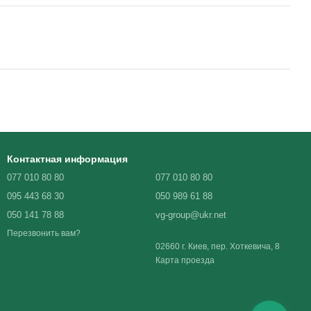
Контактная информация
077 010 80 80
077 010 80 80
095 443 68 30
050 989 61 88
050 141 78 88
vg-group@ukr.net
Перезвонить вам?
02660 г. Киев, пер. Хоткевича, 8
Карта проезда