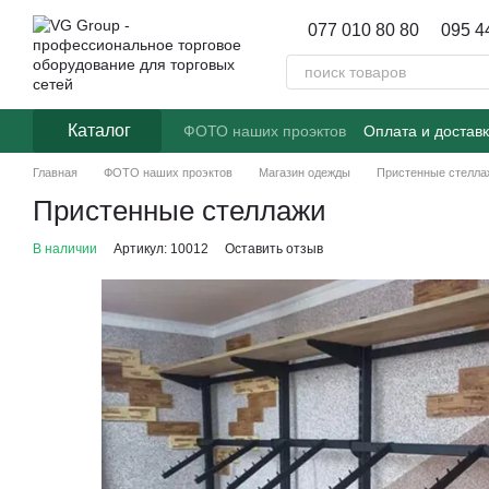
Перейти к основному контенту
077 010 80 80
095 4
Каталог
ФОТО наших проэктов
Оплата и достав
Главная
ФОТО наших проэктов
Магазин одежды
Пристенные стелла
Пристенные стеллажи
В наличии
Артикул: 10012
Оставить отзыв