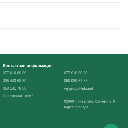
Контактная информация
077 010 80 80
077 010 80 80
095 443 68 30
050 989 61 88
050 141 78 88
vg-group@ukr.net
Перезвонить вам?
02660 г. Киев, пер. Хоткевича, 8
Карта проезда