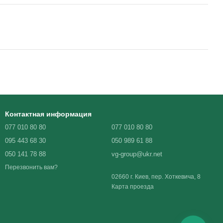
Контактная информация
077 010 80 80
077 010 80 80
095 443 68 30
050 989 61 88
050 141 78 88
vg-group@ukr.net
Перезвонить вам?
02660 г. Киев, пер. Хоткевича, 8
Карта проезда