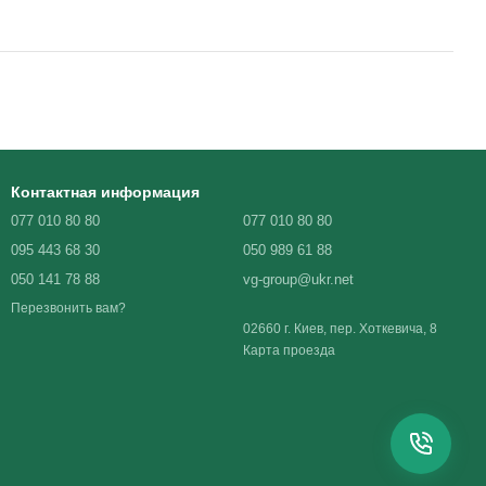
Контактная информация
077 010 80 80
077 010 80 80
095 443 68 30
050 989 61 88
050 141 78 88
vg-group@ukr.net
Перезвонить вам?
02660 г. Киев, пер. Хоткевича, 8
Карта проезда