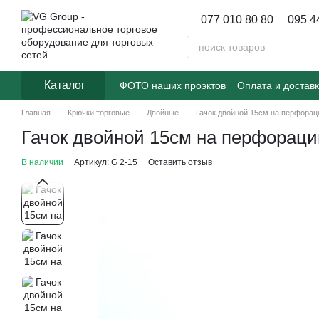
Перейти к основному контенту
077 010 80 80
095 4
Каталог
ФОТО наших проэктов
Оплата и достав
Главная
Крючки торговые
Двойные
Гачок двойной 15см на перфора
Гачок двойной 15см на перфорац
В наличии
Артикул: G 2-15
Оставить отзыв